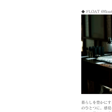
◆ FLOAT @floa
暮らしを豊かにす
のひとつに。感覚