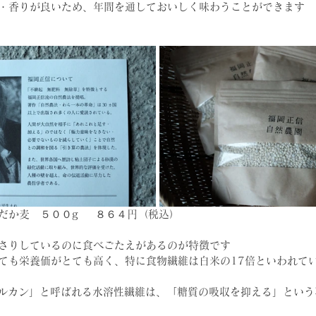
・香りが良いため、年間を通しておいしく味わうことができます
だか麦　５００g  　８６４円（税込）
さりしているのに食べごたえがあるのが特徴です
ても栄養価がとても高く、特に食物繊維は白米の17倍といわれて
グルカン」と呼ばれる水溶性繊維は、「糖質の吸収を抑える」
という