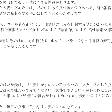
を吸収してゼリー状に固まる性質があります。
た大麦β-グルカンは、胃の中にある食べ物を包み込んで、消化器
糖質の吸収をゆるやかにしてくれるのだぞうです
レステロール値を正常化し、血糖値の上昇を抑制する働きがあったり
る疲労回復効果や ビタミンEによる抗酸化作用により 活性酸素を
効果はそのほかにも血行促進、ホルモンバランスや自律神経の安定
、と多岐にわたります。
のはだか麦は、押し麦にせずに丸い粒状のため、プチプチとした食
ごはんで味わってみてください。素朴でやさしい味が心と体にしみ
、お米2にはだか麦1の割合がおすすめですが、麦の分量はお好み
と、毎日の食事で食べやすい麦ごはんになります