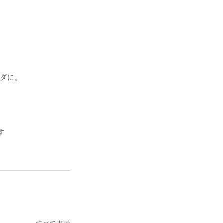
ダに。
す