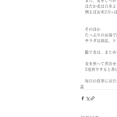
また、麦をしっか
はだか麦は白米よ
例えばお米2合+
そのほか
たっぷりのお湯で
サラダは胡瓜、ト
茹で麦は、まとめ
麦を煎って煮出せ
2度煎りすると香
毎日の食事にはだ
食