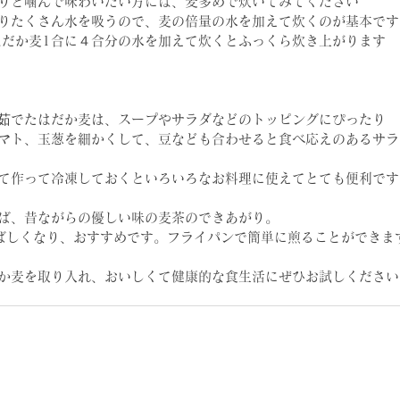
りと噛んで味わいたい方には、麦多めで炊いてみてください
りたくさん水を吸うので、麦の倍量の水を加えて炊くのが基本です
はだか麦1合に４合分の水を加えて炊くとふっくら炊き上がります
茹でたはだか麦は、スープやサラダなどのトッピングにぴったり
マト、玉葱を細かくして、豆なども合わせると食べ応えのあるサラ
て作って冷凍しておくといろいろなお料理に使えてとても便利です
ば、昔ながらの優しい味の麦茶のできあがり。
ばしくなり、おすすめです。フライパンで簡単に煎ることができま
か麦を取り入れ、おいしくて健康的な食生活にぜひお試しください