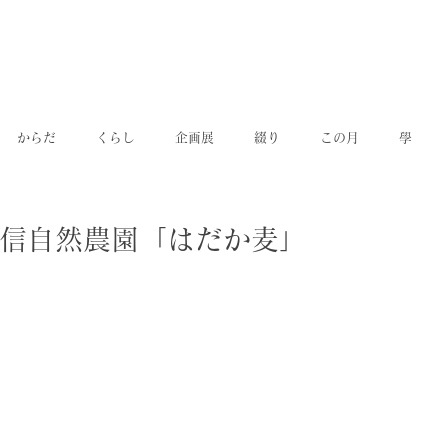
からだ
くらし
企画展
綴り
この月
學
信自然農園「はだか麦」