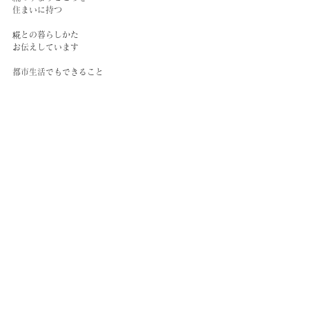
住まいに持つ
糀との暮らしかた
お伝えしています
都市生活でもできること
糀が教えてくれる
手のひらのちから
輪になる場で人と人の一期一会を
今このときだけの組み合わせのミラクルとして
お米にお花を咲かせましょう。
etsuko☆sun
えつこさんのプロフィール　→　
○
えつこさんの活動について　→   
○
（ぜひご覧ください）
冒頭にも書きましたが、この場をはじめるにあたっ
て、
いろいろな講座をもうける中で、どうしてもやりた
いと夢見ていたのが
えつこさんの糀をたてる「手のひらのちから～えつ