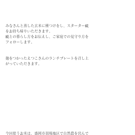
みなさんと蒸した玄米に種つけをし、スターター糀
をお持ち帰りいただきます。
糀との暮らし方をお伝えし、ご家庭での見守り方を
フォローします。
麹をつかったえつこさんのランチプレートを召し上
がっていただきます。
今回使うお米は、盛岡市羽場地区で自然農を営んで