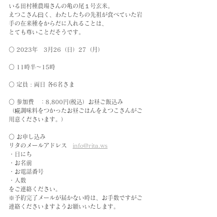
いる田村種農場さんの亀の尾１号玄米。
えつこさん曰く、わたしたちの先祖が食べていた岩
手の在来種をからだに入れることは、
とても尊いことだそうです。
○ 2023年　3月26（日）27（月）
○ 11時半〜15時
○ 定員 : 両日 各6名さま
○ 参加費　：8,800円(税込）お昼ご飯込み
（糀調味料をつかったお昼ごはんをえつこさんがご
用意くださいます。）
○ お申し込み
リタのメールアドレス　
info@rita.ws
・日にち
・お名前
・お電話番号
・人数
をご連絡ください。
※予約完了メールが届かない時は、お手数ですがご
連絡くださいますようお願いいたします。