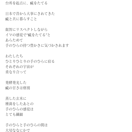
台所を起点に、糀をたてる
日本で昔から大事にされてきた
糀と共に暮らすこと
叡智にリスペクトしながら
イマの感覚で“糀をたてる”と
あらためて
手のひらの持つ豊かさに気づかされます
わたしたち
ひとりひとりの手のひらに宿る
それぞれの宇宙が
重なり合って
発酵発光した
糀の甘さは格別
蒸した玄米に
種菌をしたあとの
手のひらの感覚は
とても繊細
手のひらと手のひらの間は
大切ななにかで