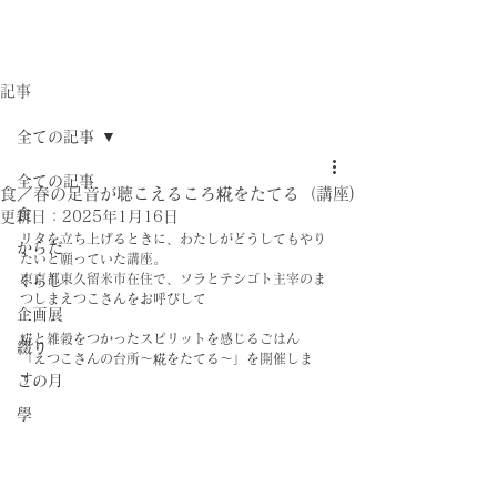
記事
全ての記事
全ての記事
食／春の足音が聴こえるころ糀をたてる（講座)
食
更新日：
2025年1月16日
リタを立ち上げるときに、わたしがどうしてもやり
からだ
たいと願っていた講座。
東京都東久留米市在住で、ソラとテシゴト主宰のま
くらし
つしまえつこさんをお呼びして
企画展
糀と雑穀をつかったスピリットを感じるごはん
綴り
「えつこさんの台所～糀をたてる～」を開催しま
す。
この月
學