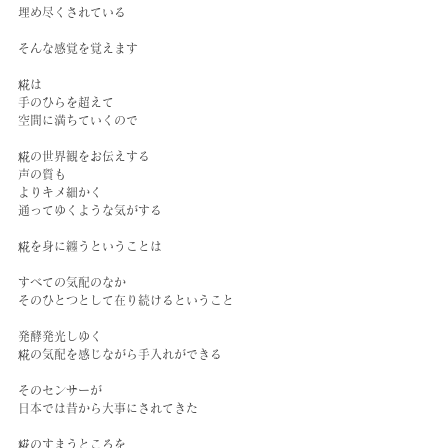
埋め尽くされている
そんな感覚を覚えます
糀は
手のひらを超えて
空間に満ちていくので
糀の世界観をお伝えする
声の質も
よりキメ細かく
通ってゆくような気がする
糀を身に纏うということは
すべての気配のなか
そのひとつとして在り続けるということ
発酵発光しゆく
糀の気配を感じながら手入れができる
そのセンサーが
日本では昔から大事にされてきた
糀のすまうところを