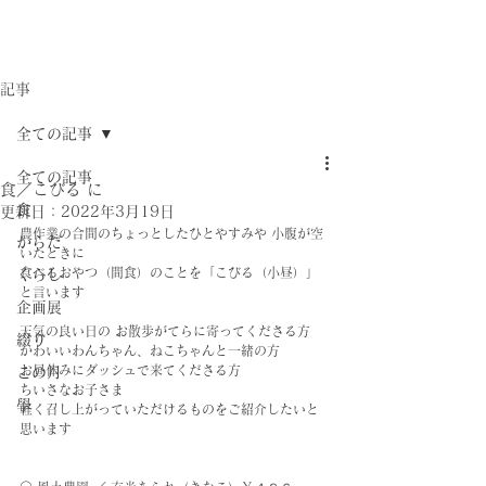
記事
全ての記事
全ての記事
食／こびる に
食
更新日：
2022年3月19日
農作業の合間のちょっとしたひとやすみや 小腹が空
からだ
いたときに
食べるおやつ（間食）のことを「こびる（小昼）」
くらし
と言います
企画展
天気の良い日の お散歩がてらに寄ってくださる方
綴り
かわいいわんちゃん、ねこちゃんと一緒の方
お昼休みにダッシュで来てくださる方
この月
ちいさなお子さま
學
軽く召し上がっていただけるものをご紹介したいと
思います