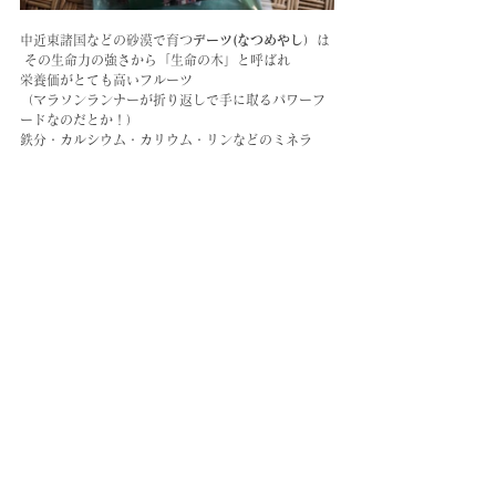
中近東諸国などの砂漠で育つ
デーツ(なつめやし）
は 
 その生命力の強さから「生命の木」と呼ばれ
栄養価がとても高いフルーツ
（マラソンランナーが折り返しで手に取るパワーフ
ードなのだとか！）
鉄分・カルシウム・カリウム・リンなどのミネラ
ル、マグネシウム、食物繊維が豊富に含まれ
美容と健康にいい
パワー
フルーツとして 世界中でヘ
ルシー志向の人から愛されています
栄養豊富なので特に忙しくて食事をきちんと取れな
いときや 旅行に行く時は必ず持っていきます。
デザートのほか、シチューなどのお料理にもおすす
めです。
※種を含みますので ちいさなお子さまには取り除い
てからお召し上がりください
これから暖かくなるにつれ、外に出かける機会も多
くなると思います。
こびる時間にぜひつまんでみてください。
食