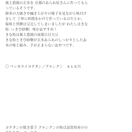
風土農園の玄米を 京都のあられ屋さんに作ってもら
っているそうです。
餅米の力強さや搗き上がりの様子を見ながら味付け
をして 丁寧に時間をかけて作っているのだとか。
塩味と黒糖は完売してしまいましたが わたしはきな
粉（+きび砂糖）味がおすすめ！
きな粉は風土農園の南部白目大豆
きな粉ときび砂糖が玄米あられのしっかりとしたお
米の味と絡み、手が止まらないおやつです。
○ ベッカライヨナタン／クルンクン　４１５円
ヨナタンの焼き菓子 クルンクンの粉は滋賀県産の小