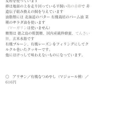
麦粉を使っています
卵は地面の上を走り回っている平飼い
鶏の赤卵
で 非
遺伝子組み換えの飼を与えています
油脂類には 北海道のバター 有機栽培のパーム油 菜
種のサラダ油を使います
（マーガリン
は使いません）
糖類は 徳之島の粗製糖、国内産純粋蜂蜜、
てんさい
糖
、玄米水飴です
有機プルーン、有機レーズンをフィリングにしてク
ルクル巻いたクッキーです。
他にはけっして味わえないものになっています。
○　アリサン／有機なつめやし（マジョール種）／
616円