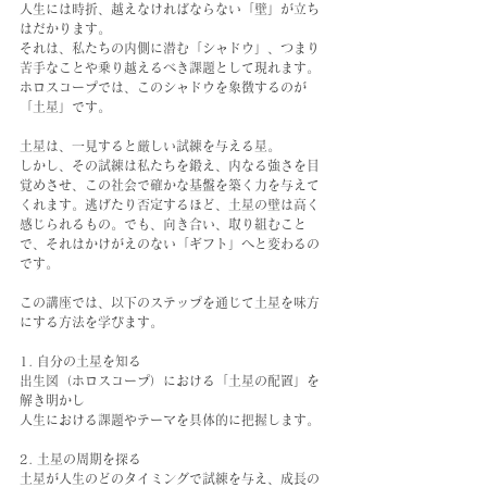
人生には時折、越えなければならない「壁」が立ち
はだかります。
それは、私たちの内側に潜む「シャドウ」、つまり
苦手なことや乗り越えるべき課題として現れます。
ホロスコープでは、このシャドウを象徴するのが
「土星」です。
土星は、一見すると厳しい試練を与える星。
しかし、その試練は私たちを鍛え、内なる強さを目
覚めさせ、この社会で確かな基盤を築く力を与えて
くれます。逃げたり否定するほど、土星の壁は高く
感じられるもの。でも、向き合い、取り組むこと
で、それはかけがえのない「ギフト」へと変わるの
です。
この講座では、以下のステップを通じて土星を味方
にする方法を学びます。
1. 自分の土星を知る
出生図（ホロスコープ）における「土星の配置」を
解き明かし
人生における課題やテーマを具体的に把握します。
2. 土星の周期を探る
土星が人生のどのタイミングで試練を与え、成長の