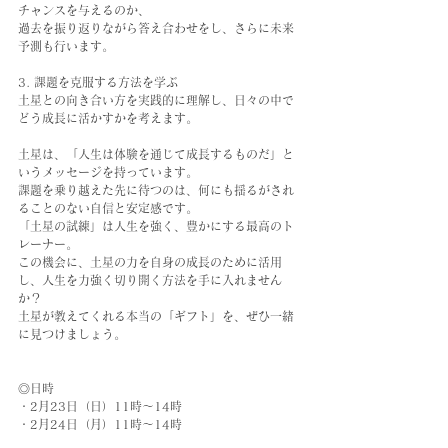
チャンスを与えるのか、
過去を振り返りながら答え合わせをし、さらに未来
予測も行います。
3. 課題を克服する方法を学ぶ
土星との向き合い方を実践的に理解し、日々の中で
どう成長に活かすかを考えます。
土星は、「人生は体験を通じて成長するものだ」と
いうメッセージを持っています。
課題を乗り越えた先に待つのは、何にも揺るがされ
ることのない自信と安定感です。
「土星の試練」は人生を強く、豊かにする最高のト
レーナー。
この機会に、土星の力を自身の成長のために活用
し、人生を力強く切り開く方法を手に入れません
か？
土星が教えてくれる本当の「ギフト」を、ぜひ一緒
に見つけましょう。
◎日時
・2月23日（日）11時〜14時
・2月24日（月）11時〜14時