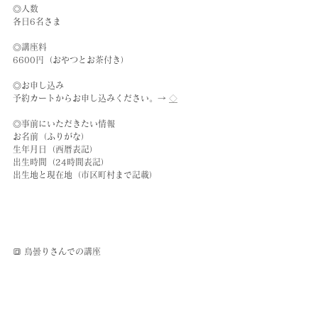
◎人数
各日6名さま
◎講座料
6600円（おやつとお茶付き）
◎お申し込み
予約カートからお申し込みください。→ 
◇
◎事前にいただきたい情報
お名前（ふりがな）
生年月日（西暦表記）
出生時間（24時間表記）
出生地と現在地（市区町村まで記載）
🔳 鳥曇りさんでの講座