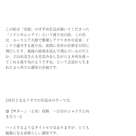
この絵は「鳥曇」のすずめ社長が描いてくださった
「ノドシロムシクイ」という渡り鳥の絵。この鳥
は、ユーラシア大陸で繁殖しアフリカや中近東・イ
ンドで越冬する渡り鳥。夜間に星座の位置を目印に
飛行したり、地球の磁場を読んで飛んでいるのだと
か。立山由美さんも星読みをしながら２カ所を渡っ
てくれる渡り鳥のようですね、という会話から生ま
れた２ヶ所での講座の企画です。
2回目となるリタでの星読みのテーマは、
🔳【サターン（土星）攻略　～自分のシャドウと向
き合う～】
ハッとするようなタイトルではありますが、とても
勉強になる素晴らしい講座です。