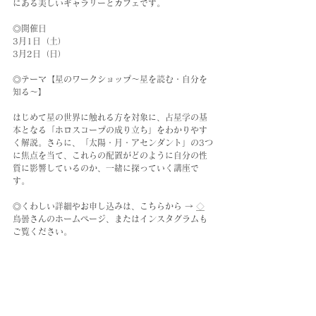
にある美しいギャラリーとカフェです。
◎開催日
3月1日（土）
3月2日（日）
◎テーマ【星のワークショップ〜星を読む・自分を
知る〜】
はじめて星の世界に触れる方を対象に、占星学の基
本となる「ホロスコープの成り立ち」をわかりやす
く解説。さらに、「太陽・月・アセンダント」の3つ
に焦点を当て、これらの配置がどのように自分の性
質に影響しているのか、一緒に探っていく講座で
す。
◎くわしい詳細やお申し込みは、こちらから → 
◇
鳥曇さんのホームページ、またはインスタグラムも
ご覧ください。