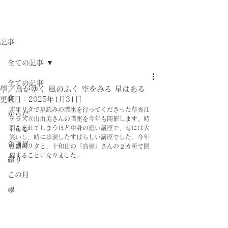
記事
全ての記事
全ての記事
學／鳥がゆく 風のふく 空をみる 星はある
食
更新日：
2025年1月31日
昨年リタで星読みの講座を行ってくださった草香江
からだ
テラス立山由美さんの講座を今年も開催します。時
間を忘れてしまうほど中身の濃い講座で、時には大
くらし
笑いし、時には涙したすばらしい講座でした。今年
企画展
は盛岡リタと、十和田の「鳥曇」さんの２カ所で開
催することになりました。
綴り
この月
學