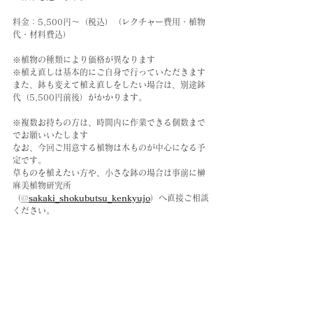
料金：5,500円〜（税込）（レクチャー費用・植物
代・材料費込）
※植物の種類により価格が異なります
※植え直しは基本的にご自身で行っていただきます
また、鉢も変えて植え直しをしたい場合は、別途鉢
代（5,500円前後）がかかります。
※複数お持ちの方は、時間内に作業できる個数まで
でお願いいたします
なお、今回ご用意する植物は木ものが中心になる予
定です。
草ものを植えたい方や、小さな鉢の場合は事前に榊
麻美植物研究所
（
@
sakaki_shokubutsu_kenkyujo
）へ直接ご相談
ください。