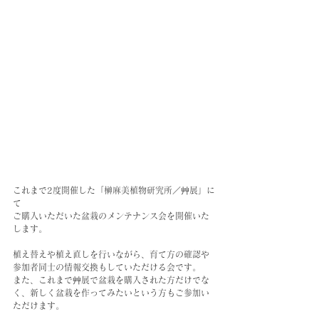
これまで2度開催した「榊麻美植物研究所／艸展」に
て
ご購入いただいた盆栽のメンテナンス会を開催いた
します。
植え替えや植え直しを行いながら、育て方の確認や
参加者同士の情報交換もしていただける会です。
また、これまで艸展で盆栽を購入された方だけでな
く、新しく盆栽を作ってみたいという方もご参加い
ただけます。