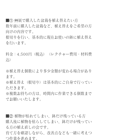
■① 艸展で購入した盆栽を植え替えたい方
数年前に購入した盆栽など、植え替えをご希望の方
向けの内容です。
根切りを行い、基本的に現在お使いの鉢に植え替え
を行います。
料金：4,500円（税込）（レクチャー費用・材料費
込）
※植え替え個数により多少金額が変わる場合があり
ます。
※植え替え（根切り）は基本的にご自身で行ってい
ただきます。
※複数お持ちの方は、時間内に作業できる個数まで
でお願いいたします。
■② 植物が枯れてしまい、鉢だけ残っている方
購入後に植物を枯らしてしまい、鉢だけが残ってい
る方の植え直しの会です。
育て方を確認しながら、改善点なども一緒に考えつ
つ作業を進めます。