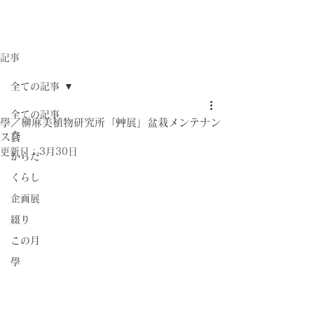
記事
全ての記事
全ての記事
學／榊麻美植物研究所「艸展」盆栽メンテナン
食
ス会
更新日：
3月30日
からだ
くらし
企画展
綴り
この月
學