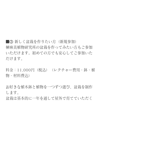
■③ 新しく盆栽を作りたい方（新規参加）
榊麻美植物研究所の盆栽を作ってみたい方もご参加
いただけます。初めての方でも安心してご参加いた
だけます。
料金：11,000円（税込）（レクチャー費用・鉢・植
物・材料費込）
お好きな植木鉢と植物を一つずつ選び、盆栽を制作
します。
盆栽は基本的に一年を通して屋外で育てていただく
植物です。管理方法の説明や春の植え替えについて
も学びながら、約1時間半ほどでひとつの盆栽を作っ
ていただきます。
■その他
植木鉢・土の購入も可能です。