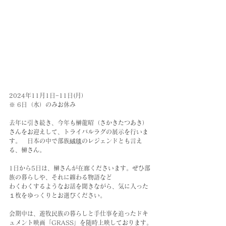
2024年11月1日−11日(月）
※ 6日（水）のみお休み
去年に引き続き、今年も榊龍昭（さかきたつあき）
さんをお迎えして、トライバルラグの展示を行いま
す。　日本の中で部族絨毯のレジェンドとも言え
る、榊さん。
1日から5日は、榊さんが在廊くださいます。ぜひ部
族の暮らしや、それに纏わる物語など
わくわくするようなお話を聞きながら、気に入った
１枚をゆっくりとお選びください。
会期中は、遊牧民族の暮らしと手仕事を追ったドキ
ュメント映画「GRASS」を随時上映しております。