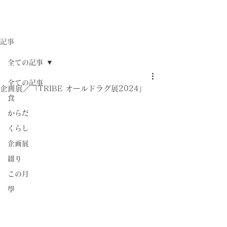
記事
全ての記事
全ての記事
企画展／「TRIBE オールドラグ展2024」
食
からだ
くらし
企画展
綴り
この月
學