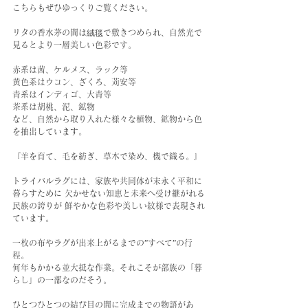
こちらもぜひゆっくりご覧ください。
リタの香水茅の間は絨毯で敷きつめられ、自然光で
見るとより一層美しい色彩です。
赤系は茜、ケルメス、ラック等
黄色系はウコン、ざくろ、苅安等
青系はインディゴ、大青等
茶系は胡桃、泥、鉱物
など、自然から取り入れた様々な植物、鉱物から色
を抽出しています。
『羊を育て、毛を紡ぎ、草木で染め、機で織る。』
トライバルラグには、家族や共同体が末永く平和に
暮らすために 欠かせない知恵と未来へ受け継がれる
民族の誇りが 鮮やかな色彩や美しい紋様で表現され
ています。
一枚の布やラグが出来上がるまでの”すべて”の行
程。
何年もかかる並大抵な作業。それこそが部族の「暮
らし」の一部なのだそう。
ひとつひとつの結び目の間に完成までの物語があ