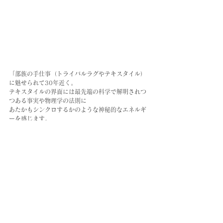
「部族の手仕事（トライバルラグやテキスタイル）
に魅せられて30年近く。
テキスタイルの界面には最先端の科学で解明されつ
つある事実や物理学の法則に
あたかもシンクロするかのような神秘的なエネルギ
ーを感じます。
生活や儀礼のために生まれたモノの本質を見極め、
そこにこめられたメッセージを翻訳し、共有してゆ
きたいと思います。
現在のメディア環境では「広く調べられない情報は
無い」といった風情さえありますが、まだまだ我々
には本当は知らないことがたくさんある。ネット上
にも文献にも記しきれていないコト、楽しみや体感
が計り知れない程あると思います。