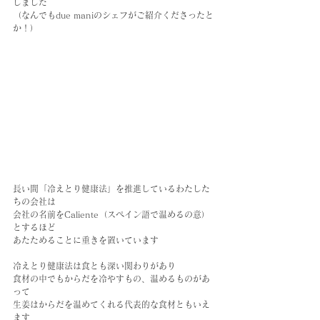
しました
（なんでもdue maniのシェフがご紹介くださったと
か！）
長い間「冷えとり健康法」を推進しているわたした
ちの会社は
会社の名前をCaliente（スペイン語で温めるの意）
とするほど
あたためることに重きを置いています
冷えとり健康法は食とも深い関わりがあり
食材の中でもからだを冷やすもの、温めるものがあ
って
生姜はからだを温めてくれる代表的な食材ともいえ
ます