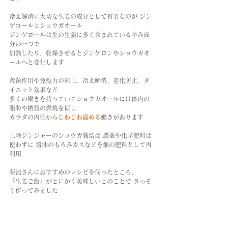
冷え解消に大切な生姜の成分として有名なのが ジン
ゲロールとショウガオール
ジンゲロールは生の生姜に多く含まれている辛み成
分の一つで
加熱したり、乾燥させるとジンゲロンやショウガオ
ールへと変化します
殺菌作用や免疫力の向上、冷え解消、老化防止、ダ
イエット効果など
多くの働きを持っていてショウガオールには体内の
脂肪や糖質の燃焼を促し
カラダの内側から
じわじわ温める
働きがあります
三陸ジンジャーのショウガ栽培は 農薬や化学肥料は
使わずに 醤油のもろみカスなどを畑の肥料として再
利用
菊池さんにおすすめのレシピを伺ったところ、
「生姜ご飯」がとにかく美味しいとのことで さっそ
く作ってみました