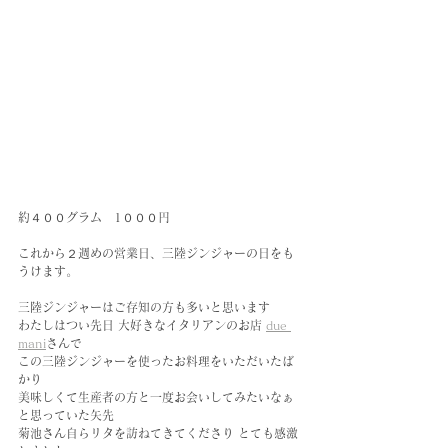
約４００グラム　1０００円
これから２週めの営業日、三陸ジンジャーの日をも
うけます。
三陸ジンジャーはご存知の方も多いと思います
わたしはつい先日 大好きなイタリアンのお店 
due 
mani
さんで
この三陸ジンジャーを使ったお料理をいただいたば
かり
美味しくて生産者の方と一度お会いしてみたいなぁ
と思っていた矢先
菊池さん自らリタを訪ねてきてくださり とても感激