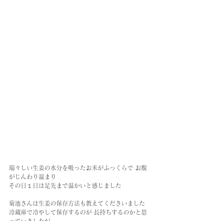
瑞々しい生姜の水分を吸ったお米がふっくらで お腹
がじんわり温まり
その日１日は足先まで温かいと感じました
菊池さんは生姜の保存方法も教えてくださいました
冷蔵庫で冷やして保存するのが 長持ちするのかと思