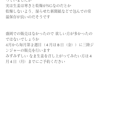
っていましたが
実は生姜は寒さと乾燥がNGなのだとか
乾燥しないよう、湿らせた新聞紙などで包んでの常
温保存が良いのだそうです
盛岡での販売はなかったので 欲しい方が多かったの
ではないでしょうか
4月から毎月第２週目（４月は８日（金））に三陸ジ
ンジャーの販売を行います
みずみずしい なま生姜を召し上がってみたい方は４
月４日（月）までにご予約ください
→ info@rita.ws
生姜を熱く語る菊池さんの目　真っ直ぐで気持ちが
良かったです