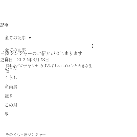
記事
全ての記事
全ての記事
三陸ジンジャーのご紹介がはじまります
食
更新日：
2022年3月28日
採れたてのツヤツヤ みずみずしい ゴロンと大きな生
からだ
姜
くらし
企画展
綴り
この月
學
その名も三陸ジンジャー