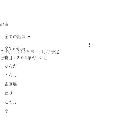
記事
全ての記事
全ての記事
この月／2025年・9月の予定
食
更新日：
2025年8月31日
からだ
くらし
企画展
綴り
この月
學