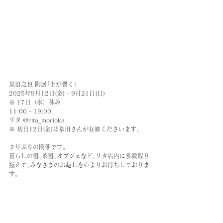
泉田之也 陶展｢土が裂く｣
2025年9月12日(金) - 9月21日(日)
※ 17日（水）休み
11:00 - 19:00
リタ @rita_morioka
※ 初日12日(金)は泉田さんが在廊くださいます｡
２年ぶりの開催です｡
暮らしの器､茶器､オブジェなど､リタ店内に多数取り
揃えて､みなさまのお越しを心よりお待ちしておりま
す｡