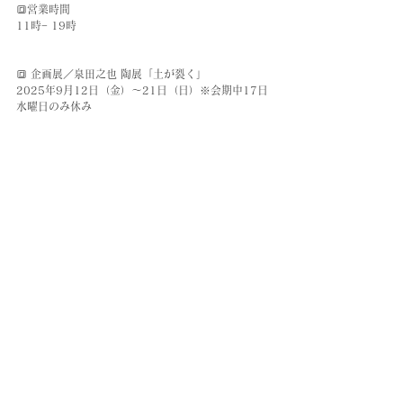
🔳営業時間
11時− 19時
🔳 企画展／泉田之也 陶展「土が裂く」
2025年9月12日（金）〜21日（日）※
会期中17日
水曜日のみ休み