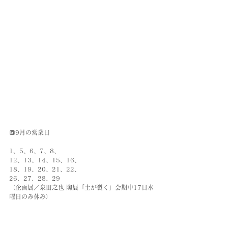
🔳9月の営業日
1、5、6、7、8、
12、13、14、15、16、
18、19、20、21、22、
26、27、28、29
（企画展／泉田之也 陶展「土が裂く」会期中17日水
曜日のみ休み）