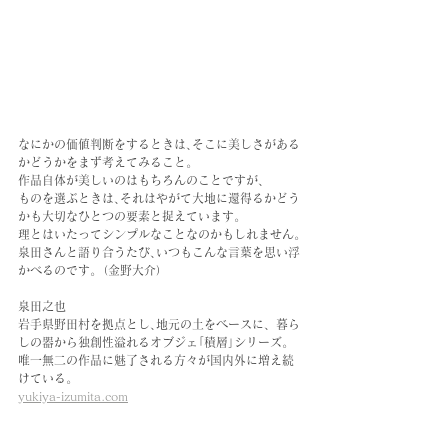
なにかの価値判断をするときは､そこに美しさがある
かどうかをまず考えてみること｡
作品自体が美しいのはもちろんのことですが、
ものを選ぶときは､それはやがて大地に還得るかどう
かも大切なひとつの要素と捉えています｡
理とはいたってシンプルなことなのかもしれません｡
泉田さんと語り合うたび､いつもこんな言葉を思い浮
かべるのです｡（金野大介）
泉田之也
岩手県野田村を拠点とし､地元の土をベースに、暮ら
しの器から独創性溢れるオブジェ｢積層｣シリーズ。
唯一無二の作品に魅了される方々が国内外に増え続
けている｡
yukiya-izumita.com