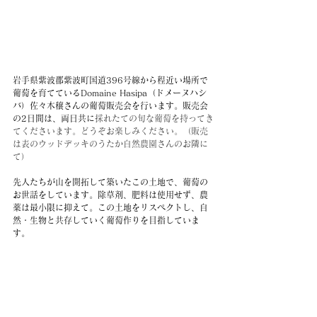
岩手県紫波郡紫波町国道396号線から程近い場所で
葡萄を育てている
Domaine Hasipa（ドメーヌハシ
バ）佐々木穣さんの葡萄販売会を行います。販売会
の2日間は、両日共に
採れたての旬な葡萄を持ってき
てくださいます。どうぞお楽しみください。（販売
は表のウッドデッキのうたか自然農園さんのお隣に
て）
先人たちが山を開拓して築いたこの土地で、葡萄の
お世話をしています。除草剤、肥料は使用せず、農
薬は最小限に抑えて。この土地をリスペクトし、自
然・生物と共存していく葡萄作りを目指していま
す。
（Domaine Hasipa（ドメーヌハシバ）佐々木穣さ
ん）