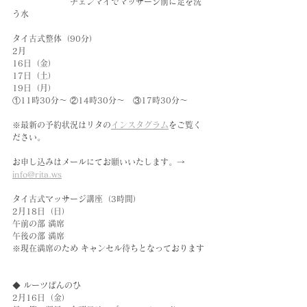
　　　　　　　チェンマイでマッサージ前に足を洗
う水
タイ古式整体（90分）
2月
16日（金）
17日（土）
19日（月）
①11時30分〜 ②14時30分〜　③17時30分〜
※最新の予約状況はリタの
インスタグラム
をご覧く
ださい。
お申し込みはメールにてお願いいたします。→ 
info@rita.ws
タイ古式マッサージ講座（3時間）
2月18日（日）
午前の部 満席
午後の部 満席
※現在満席のため キャンセル待ちとなっております
◆ ルーツぱんのひ　
2月16日（金）