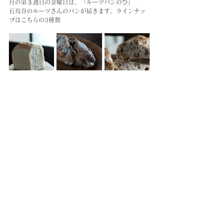
月の第３週目の金曜日は、「ルーツパンのひ」
石鳥谷のルーツさんのパンが届きます。ラインナッ
プはこちらの3種類
・食パン（ハーフ）300円
買ったその日に召し上がると生食パンの柔らかさを
味わえます。
・胡桃の底力（ハーフ）540円／（ホール）1080円
胡桃がとにかくごろごろとふんだんに入っていて噛
めば噛むほど滋味。オリーブオイルとお塩で。
・無花果と胡桃の主張（ハーフ）540円／（ホー
ル）1080円
無花果好きにはたまらない！薄くスライスしクリー
ムチーズも合います。
※ご予約いただくと確実にお買い求めいただけま
す。メールまたはDMでご連絡ください。