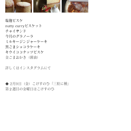
塩麹ビスケ
nutty curryビスケット
チャイサンド
今月のグラノーラ
ミルキージンジャーケーキ
黒ごまショコラケーキ
キウイココナッツビスケ
金ごまおかき（醤油）
詳しくはインスタグラムにて
◆ 2月9日（金）こけすのひ「三粒に種」
第２週目の金曜日はこけすのひ