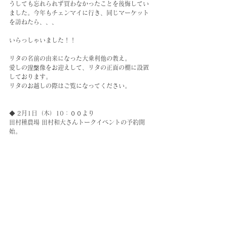
うしても忘れられず買わなかったことを後悔してい
ました。今年もチェンマイに行き、同じマーケット
を訪ねたら、、、
いらっしゃいました！！
リタの名前の由来になった大乗利他の教え。
愛しの涅槃像をお迎えして、リタの正面の棚に設置
しております。
リタのお越しの際はご覧になってください。
◆ 2月1日（木）10：００より
田村種農場 田村和大さんトークイベントの予約開
始。