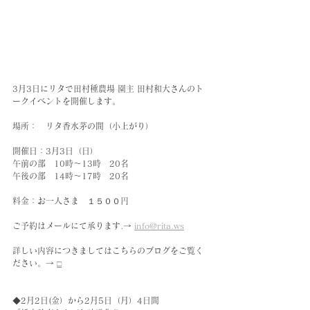
3月3日にリタで田村種農場 園主 田村和大さんのト
ークイベントを開催します。
場所：　リタ香水茅の間（小上がり）
開催日：3月3日（日）
午前の部　10時〜13時　20名
午後の部　14時〜17時　20名
料金：お一人さま　１５００円
ご予約はメールにて承ります.→ 
info@rita.ws
詳しい内容につきましてはこちらのブログをご覧く
ださい。→ 
□
◆2月2日(金）から2月5日（月）4日間