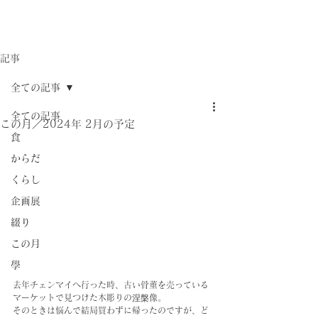
記事
全ての記事
全ての記事
この月／2024年 2月の予定
食
からだ
くらし
企画展
綴り
この月
學
去年チェンマイへ行った時、古い骨董を売っている
マーケットで見つけた木彫りの涅槃像。
そのときは悩んで結局買わずに帰ったのですが、ど