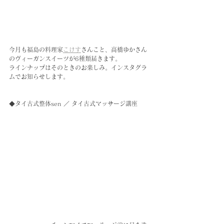
今月も福島の料理家
こけす
さんこと、高橋ゆかさん
のヴィーガンスイーツが6種類届きます。
ラインナップはそのときのお楽しみ。インスタグラ
ムでお知らせします。
◆タイ古式整体sen ／ タイ古式マッサージ講座